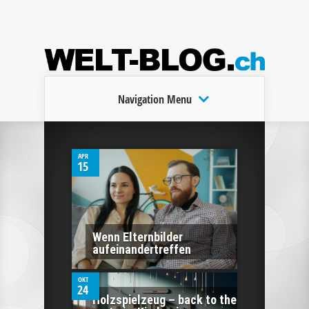
Navigation Menu
0
APR
15
0
Wenn Elternbilder
aufeinandertreffen
OKT
24
0
Holzspielzeug – back to the