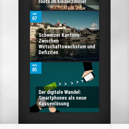
roots im Kinderzimmer
OKT
07
Schweizer Kantone:
Zwischen
0
Wirtschaftswachstum und
Defiziten
AUG
05
Der digitale Wandel:
Smartphones als neue
Kassenlösung