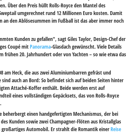
nen. Über den Preis hüllt Rolls-Royce den Mantel des
 Sweptail umgerechnet rund 12 Millionen Euro kosten. Damit
n an den Ablösesummen im Fußball ist das aber immer noch
ten Kunden zu gefallen", sagt Giles Taylor, Design-Chef der
ziges Coupé mit
Panorama
-Glasdach gewünscht. Viele Details
 frühen 20. Jahrhundert oder von Yachten – so wie etwa das
8 am Heck, die aus zwei Aluminiumbarren gefräst und
 sind auch an Bord: So befindet sich auf beiden Seiten hinter
igten Attaché-Koffer enthält. Beide werden erst auf
ndteil eines vollständigen Gepäcksets, das von Rolls-Royce
.
le beherbergt einen handgefertigten Mechanismus, der bei
 des Kunden sowie zwei Champagner-Flöten aus Kristallglas
h großartiges Automobil. Er strahlt die Romantik einer
Reise