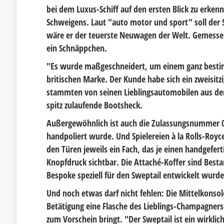
bei dem Luxus-Schiff auf den ersten Blick zu erken
Schweigens. Laut "auto motor und sport" soll der
wäre er der teuerste Neuwagen der Welt. Gemesse
ein Schnäppchen.
"Es wurde maßgeschneidert, um einem ganz bestimm
britischen Marke. Der Kunde habe sich ein zweisit
stammten von seinen Lieblingsautomobilen aus dem
spitz zulaufende Bootsheck.
Außergewöhnlich ist auch die Zulassungsnummer 0
handpoliert wurde. Und Spielereien à la Rolls-Royce
den Türen jeweils ein Fach, das je einen handgefert
Knopfdruck sichtbar. Die Attaché-Koffer sind Besta
Bespoke speziell für den Sweptail entwickelt wurde
Und noch etwas darf nicht fehlen: Die Mittelkonso
Betätigung eine Flasche des Lieblings-Champagners
zum Vorschein bringt. "Der Sweptail ist ein wirklic