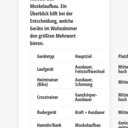
Muskelaufbau. Ein
Überblick hilft bei der
Entscheidung, welche
Geräte im Wohnzimmer
den größten Mehrwert
bieten.
Gerätetyp
Hauptziel
Platz
Ausdauer,
Mitte
Laufgerät
Fettstoffwechsel
hoch
Heimtrainer
Ausdauer,
Mitte
(Bike)
Schonung
Ganzkörper-
Mitte
Crosstrainer
Ausdauer
hoch
Rudergerät
Kraft + Ausdauer
Mitte
Gerin
Hanteln/Bank
Muskelaufbau
mitte